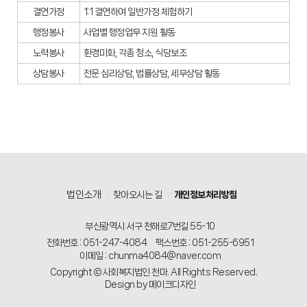
결연가정
1:1 결연하여 일반가정 체험하기
행정봉사
사업별 행정업무 지원 활동
노력봉사
환경미화, 각종 청소, 식당보조
상담봉사
전문 심리상담, 법률상담, 세무상담 활동
법인소개
찾아오시는 길
개인정보처리방침
부산광역시 서구 천해로7번길 55-10
전화번호 : 051-247-4084
팩스번호 : 051-255-6951
이메일 : chunma4084@naver.com
Copyright © 사회복지법인 천마. All Rights Reserved.
Design by 메이크디자인