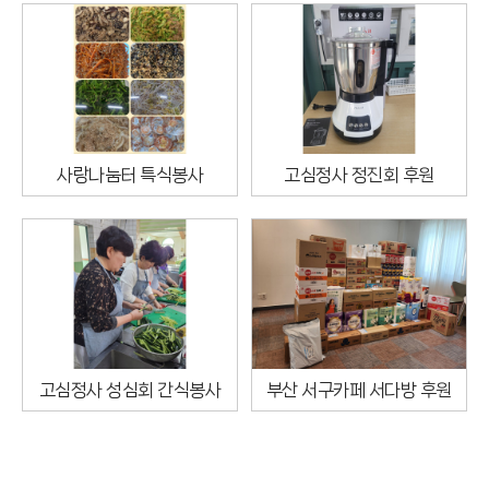
사랑나눔터 특식봉사
고심정사 정진회 후원
고심정사 성심회 간식봉사
부산 서구카페 서다방 후원