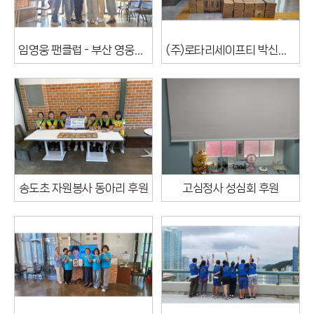
임영웅 팬클럽 - 부산 영웅시대 히어로방
(주)로타리세이프티 박신웅님 소방물품 후원
송도초 자원봉사 동아리 후원
고심정사 성심회 후원