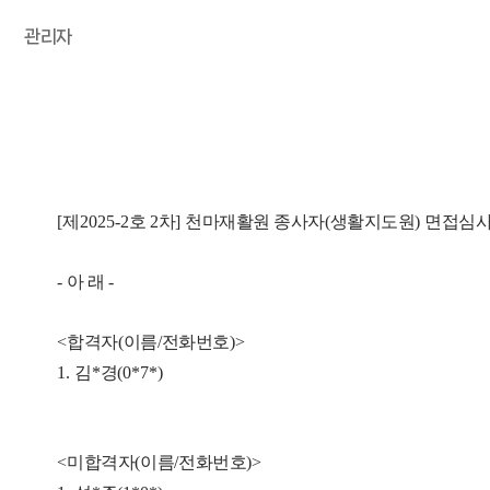
관리자
[
제
2025-2
호
2
차
]
천마재활원 종사자
(
생활지도원
)
면접심사
-
아 래
-
<
합격자
(
이름
/
전화번호
)>
1.
김
*
경
(0*7*)
<
미합격자
(
이름
/
전화번호
)>