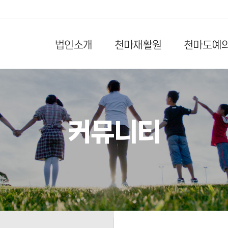
법인소개
천마재활원
천마도예
커뮤니티