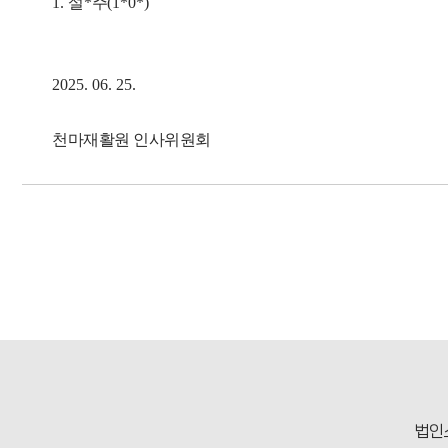
1.
설
*
주
(1*0*)
2025. 06. 25.
천마재활원 인사위원회
법인